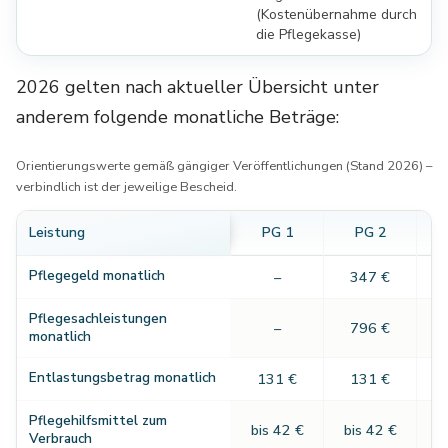
(Kostenübernahme durch
die Pflegekasse)
2026 gelten nach aktueller Übersicht unter
anderem folgende monatliche Beträge:
Orientierungswerte gemäß gängiger Veröffentlichungen (Stand 2026) –
verbindlich ist der jeweilige Bescheid.
Leistung
PG
1
PG
2
Pflegegeld monatlich
–
347 €
Pflegesachleistungen
–
796 €
1
monatlich
Entlastungsbetrag monatlich
131 €
131 €
Pflegehilfsmittel zum
bis 42 €
bis 42 €
b
Verbrauch